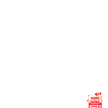
2026-06-26
拜仁客场战压哨改命多纳鲁马强度拉满
拜仁客场战压哨改命多纳鲁马强度拉满在欧冠联赛
的赛场上，奇迹往往...
2026-06-26