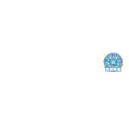
尼科威廉姆斯面对佛得角防线反击推进是
在世界杯的舞台上，每一次攻防转换都可能成为改
写命运的转折点。当...
2026-07-04