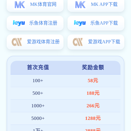
对方，裁判再次介入平息事态。这种高强度的对抗，
不仅考验着球员的技术能力，更考验着他们的情绪控
制力。
下半场火药味持续升级。第58分钟，弗拉霍维奇在
一次反击中带球推进，格瓦迪奥尔侧面放铲将球破
坏，两人在草皮上翻滚后迅速站起，面部紧贴相互顶
撞。这一次冲突引发了双方队员的迅速集结，场面一
度陷入混乱。主裁判果断向两人各出示一张黄牌，才
勉强控制住局面。从技术统计来看，弗拉霍维奇全场
与格瓦迪奥尔直接对抗14次，其中成功摆脱仅3次，
而格瓦迪奥尔的拦截成功率高达78%，这场直接对话
的胜负或许在数据上已有体现。
值得注意的是，这种火药味并非单纯的恶意对抗。弗
拉霍维奇与格瓦迪奥尔在国家队层面就多次交手，两
人早在U21欧青赛上就结下梁子。而在荷甲赛场，弗
拉霍维奇的火药味更源自于球队战术对他的依赖——
当进攻多次受阻时，情绪自然会攀升。格瓦迪奥尔则