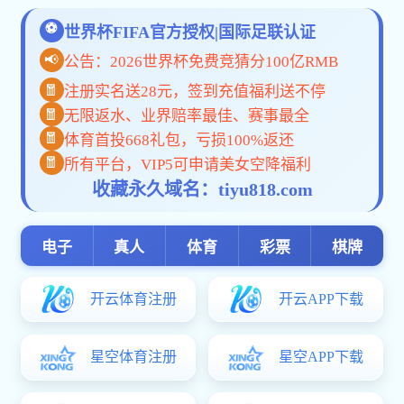
格列兹曼世界波制胜，马竞力克皇家社会
在伊比利亚半岛的足球版图上，每一场对决都承载
着荣耀与坚韧。近日，西甲联赛战火重燃，一场...
2026-06-19