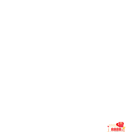
6月13日土耳其对澳大利亚后腰保护
在足球世界的战术博弈中，细节往往决定成败。当
时间的指针拨向2024...
2026-06-27