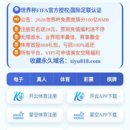
法伊祖拉耶夫世界杯小组
多特青训闪耀门兴笑纳超
荷甲弗拉霍维奇连线格瓦
E组科特迪瓦库拉索赛前赔率
前瞻
2026年世界杯预选赛的烽火已燃遍全球，而在这样
一个充满变数与激情的夜晚，E组的一场焦点对决即
将在科特迪瓦与库拉索之间展开。非洲大象与加勒比
新军的碰撞，看似是一场实力悬殊的较量，但足球的
魅力恰恰在于其不可预测性。菠菜市场早已嗅到了其
中的微妙气息，各路机构纷纷开出了令人深思的盘口
与赔率。今天，我们不谈泛泛而谈的球队历史，而是
要以最犀利的视角，剖开这场赛前赔率背后隐藏的战
局密码，看看在数字的推演之下，究竟哪个剧本最有
可能在绿茵场上成为现实。这不仅是一场比赛的预
测，更是对足球经济与战术逻辑的一次深度拆解。