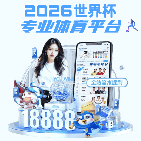
开云Kaiyun体育平台在线登录
· 认证服务
开云 懂球...
用户心声，产品...
酷安评分 9.2...
体育报道
门线悬案
停赛名单
2026-07-05 12:27
WAF 防火墙
体育报道
门线悬案
停赛名单
联系我们
格列兹曼世界波制胜，马竞
武磊双响炮助海港逆转三
法伊祖拉耶夫世界杯小组