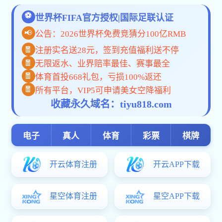
塞尔维亚争冠战阿尔瓦雷
多特青训闪耀门兴笑纳超
荷甲弗拉霍维奇连线格瓦
拉莱努尼面对日本队防线能
否送出助攻首发悬念预测
在卡塔尔世界杯的舞台上，每一场比赛都像是一场精
心编排的戏剧，而球员则是那些决定剧情走向的演
员。当拉莱努尼站在聚光灯下，面对日本队那条以坚
韧和纪律著称的后防线时，一个问题悄然浮现：这位
才华横溢的攻击手能否用一次精准的传球撕开对手的
防守网络，从而完成一次决定性的助攻？这个悬念不
仅牵动着球迷的心弦，更成为赛前讨论的焦点。拉莱
努尼的出场状态是否足以支撑他首发登场，而日本队
的防线又是否会给他留下施展魔法的空间？一场智慧
与勇气的较量即将在绿茵场上展开，而我，作为一名
目睹过无数经典时刻的记者，决定深入剖析这场博弈