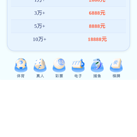
段找不到感觉，那么助攻的机会可能会被浪费。因
此，悬念不在于他是否足够优秀，而在于他能否在
90分钟内将技术转化为实际价值。日本队教练组也
意识到了这一点，他们在赛前部署中明确强调了对拉
莱努尼的盯防，这可能会迫使他在更短的时间和空间
内做出决策。
纵观两队的历史交锋，类似的对决往往在细节中分出
胜负。拉莱努尼能否送出助攻，不仅取决于他个人的
临场发挥，还受到比赛节奏和队友状态的影响。如果
中场能够为他提供稳定的输送，他就有更多机会冲击
日本队防线。反之，如果他被孤立在边路，那么再华
丽的盘带也无法转化为助攻。首发悬念的预测因此显
得扑朔迷离：从身体状态看，他完全具备首发条件；
但从战术匹配度看，日本队似乎已经准备好应对他的
冲击。一件事实是确定的，无论他是否首发，他的存
在都会改变比赛的走向。假如他最终坐在替补席上，
那可能意味着教练组想要用他的体力在下半场冲击疲
惫的对手；而如果他首发登场，那么日本队防线将面