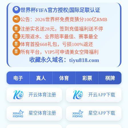
塞尔维亚争冠战阿尔瓦雷
多特青训闪耀门兴笑纳超
荷甲弗拉霍维奇连线格瓦
蒋光太罗德里同场爆发U20
世界杯球迷沸腾
当U20世界杯的号角在南美大陆吹响，谁能想到，一
场看似普通的青年军对决，竟会成为世界足坛未来十
年格局的缩影？北京时间2024年9月，在阿根廷门多
萨的马尔维纳斯体育场内，近四万名球迷的呐喊声几
乎掀翻了顶棚。不是因为东道主阿根廷的华丽表演，
也不是因为巴西天才桑托斯的个人秀，而是因为两个
名字——蒋光太与罗德里，在同一个夜晚用截然不同
的方式，点燃了全球足球迷的肾上腺素。蒋光太，这
位拥有中国血统的华裔中后卫，以一己之力冻结了对
手三叉戟；而罗德里，西班牙金童的中场魔术师，用
两脚精妙助攻完成了一场教科书般的大师课。赛后，