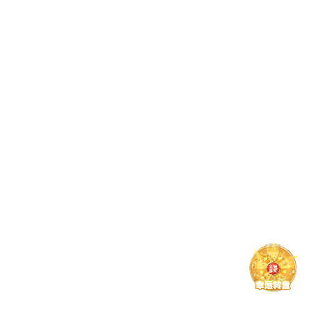
塔瓦雷斯2026世界杯关键战表现预测
在足球的世界里，有些名字注定与争议和辉煌并
行，而法国前锋塔瓦雷斯...
2026-06-26