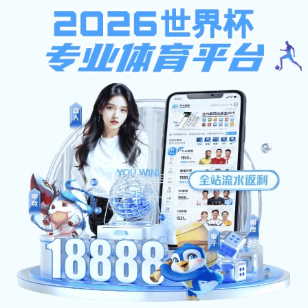
开云Kaiyun体育平台在线登录
· 认证服务
开云 懂球...
用户心声，产品...
酷安评分 9.2...
体育报道
门线悬案
停赛名单
2026-06-24 14:05
WAF 防火墙
体育报道
门线悬案
停赛名单
联系我们
格列兹曼世界波制胜，马竞
武磊双响炮助海港逆转三
法伊祖拉耶夫世界杯小组