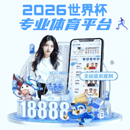
开云Kaiyun体育平台在线登录
· 认证服务
开云 懂球...
用户心声，产品...
酷安评分 9.2...
体育报道
门线悬案
停赛名单
2026-06-27 16:24
WAF 防火墙
体育报道
门线悬案
停赛名单
联系我们
格列兹曼世界波制胜，马竞
武磊双响炮助海港逆转三
法伊祖拉耶夫世界杯小组