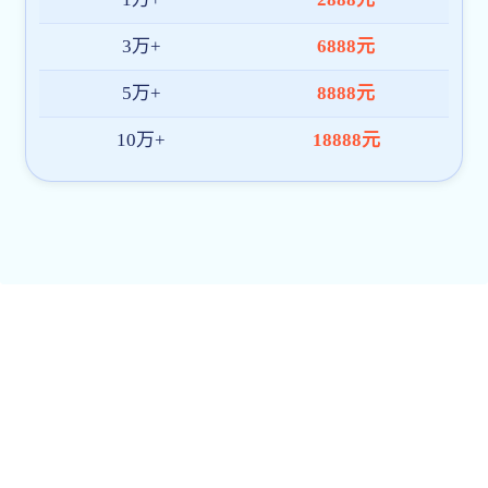
中前场的逼抢力度，并坚决利用边路的速度冲击对手
防线。拉什福德的进球，正是这种战术思路的完美体
现。他的回撤接应和反插跑动，彻底搅乱了对手的防
守部署。在拉什福德打入这记鱼跃冲顶后，国际迈阿
密士气大振，一度将对手压制在半场。虽然最终未能
再超出比分，但这一分对于球队的赛季征程而言，无
疑具有里程碑式的意义。它证明了这支球队在逆境中
的韧性和潜力，而拉什福德，就是开启这把胜利之锁
的钥匙。
赛后，各大媒体不吝溢美之词，纷纷将这次鱼跃冲顶
评为本轮最佳进球，甚至有人将其与世界杯历史上的
经典头球相提并论。对于球迷而言，他们见证的不仅
是一场平局，更是一个超级巨星的加冕礼。拉什福德
用这样一记充满力量和美感的进球，再次巩固了自己
“大场面先生”的地位。无论是技术统计还是赛后评
分，他都毫无悬念地成为了全场焦点。这场比赛中，
拉什福德的名字将与国际迈阿密的逆转史诗紧密相
连。我们期待着他未来能够带来更多鱼跃冲顶般的封