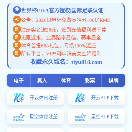
塞尔维亚争冠战阿尔瓦雷
多特青训闪耀门兴笑纳超
荷甲弗拉霍维奇连线格瓦
国际迈阿密先丢后追拉什福
德鱼跃冲顶封神时刻
绿茵场从不缺少戏剧，而有些瞬间，注定会被写入足
球史册。当国际迈阿密在主场先丢一球，面对困境，
所有人的目光都聚焦在那位英格兰天才身上。拉什福
德，这位以速度和灵性著称的锋线尖刀，用一记惊世
骇俗的鱼跃冲顶，不仅扳平了比分，更将整场比赛的
情绪推向沸点。这不是一次普通的进球，这是对“封
神时刻”四个字最完美的注解。本文将带你重回那个
令人窒息的夜晚，深度解析国际迈阿密如何逆境翻
盘，以及拉什福德如何以一己之力改写战局。
赛前，外界对国际迈阿密的状态并不十分看好。对手
战术纪律严明，开场后不久便利用一次精妙配合撕开