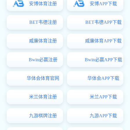
但既然我们探讨的是“小组赛任务分析”，不妨就假定
他们已经成功突围预选赛，站在了与巴西、法国或葡
萄牙等球队同台竞技的聚光灯下。那么，对于这支潜
在的黑马而言，小组赛的核心任务并非“出线”，而是
“如何体面且有尊严地战斗到最后”。这里的“任务”二
字，被赋予了全新的含义：它不再是简单的积分计
算，而是如何在巨大的实力鸿沟面前，利用有限资源
去创造以弱胜强的微小概率。
在2026世界杯小组赛的战术沙盘上，拉林首先需要
面对的任务是“防守体系的极致构建”。面对世界级前
锋的冲击，他们绝不能陷入对攻的陷阱。拉林的教练
组必须摒弃任何不切实际的幻想，从第一分钟起就摆
出铁桶阵。这并非懦弱，而是对现实最清醒的认知。
他们需要像瑞士队那样，将每个防守细节打磨到极
致，让中场与后卫线保持一种惊人的紧凑感。这种严
谨的防守纪律性，将是他们在小组赛中避免惨案、保
留悬念的唯一钥匙。如果拉林能成功将每一场比赛的
失球数控制在两球以内，那么他们就已经赢得了第一