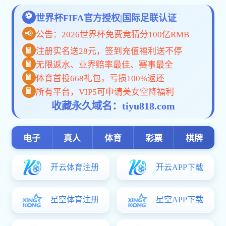
多特青训闪耀门兴笑纳超
法伊祖拉耶夫世界杯小组
荷甲弗拉霍维奇连线格瓦
拉林2026世界杯小组赛任务
分析
在足球世界的宏大叙事中，世界杯总是承载着无数梦
想与未知。当时间的指针悄然拨向2026年的盛夏，
一场关于美加墨联合盛会的想象早已在球迷心中燃
起。今天，我们要聚焦的并非传统豪强，而是一个可
能让所有人大跌眼镜的假设：如果拉林——这个在足
球版图中略显神秘的名字，真的踏上了2026世界杯
小组赛的征途，他们究竟该如何完成这场看似不可能
的任务？这不仅仅是一场竞技层面的博弈，更是一部
关于勇气、策略与极限挑战的史诗。
首先，我们必须承认，拉林若想出现在2026世界杯
的舞台上，其本身就需要一个足以载入史册的奇迹。