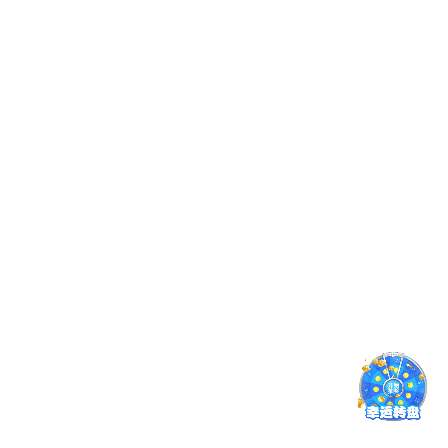
6月13日土耳其对澳大利亚后腰保护
在足球世界的战术博弈中，细节往往决定成败。当
时间的指针拨向2024...
2026-06-27