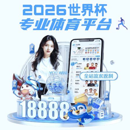
开云Kaiyun体育平台在线登录
· 认证服务
开云 懂球...
用户心声，产品...
酷安评分 9.2...
体育报道
门线悬案
停赛名单
2026-06-20 16:02
WAF 防火墙
体育报道
门线悬案
停赛名单
联系我们
格列兹曼世界波制胜，马竞
武磊双响炮助海港逆转三
塞尔维亚争冠战阿尔瓦雷