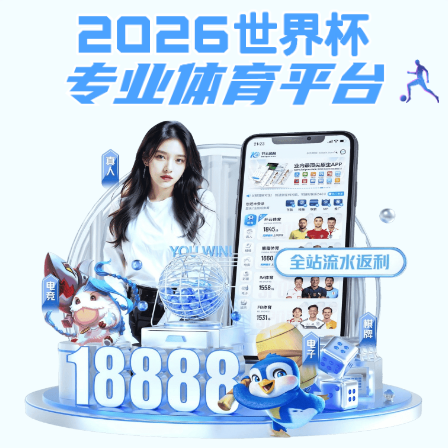
开云Kaiyun体育平台在线登录
· 认证服务
开云 懂球...
用户心声，产品...
酷安评分 9.2...
体育报道
门线悬案
停赛名单
2026-06-21 20:35
WAF 防火墙
体育报道
门线悬案
停赛名单
联系我们
格列兹曼世界波制胜，马竞
武磊双响炮助海港逆转三
法伊祖拉耶夫世界杯小组