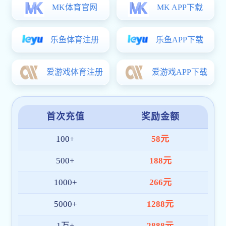
因，改判是合乎逻辑的，是对规则严肃性的尊重，也
是对本菲卡潜在越界行为的纠正。当技术能提供更接
近真相的视角时，选择回头是正确且勇敢的。从这个
角度看，这场比赛的最终结局并非偶然，而是足球规
则现代化进程中的一个典型缩影。
然而，激情的批判者同样振振有词。本菲卡主帅罗杰
·施密特赛后愤怒地表示，裁判的改判扼杀了足球最
迷人的流动性和戏剧性。他认为，埃瓦尼尔森主动向
对方腿上寻求接触的意图过于明显，这更像是一次
“跳水”而非一次真正的犯规。更重要的是，当主裁判
在第一瞬间已经基于现场的判断做出正确决定时，
VAR的过度介入实际上是在用冰冷的录像取代了足球
场上最珍贵的“人”的权威。这种“矫枉过正”的做法，
让比赛变得支离破碎，球员们不敢在禁区内做任何动
作，裁判的威信也因此受到侵蚀。的确，足球的魅力
有一部分就来源于不可预测的争议与激情，而在这次
改判中，人们看到的是技术对情绪的压制，以及对比
赛节奏的毁灭性打击。解放者杯本应属于斗士，而不