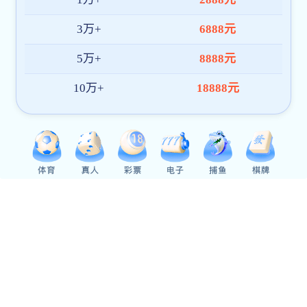
应属于录像纠正员。
深入内核，这不仅仅是一场VAR技术的胜负。波尔图
与本菲卡，这组葡萄牙足球史上最经典的德比，每一
次碰撞都承载着历史的重量。波尔图人的坚韧与狡
猾，本菲卡人的华丽与骄傲，在这场争议之轮中得到
了极致展现。波尔图凭借这粒点球胜利，不仅巩固了
在小组中的领先地位，更在心理上狠狠地打击了宿
敌。对于波尔图球员而言，忍耐住前七十分钟的被
动，最终等到VAR带来的天降之喜，这是一种坚韧后
的收获；对本菲卡而言，这无疑是苦涩的，他们的流
畅配合几乎就要带走一分，却被一台机器剥夺了荣誉
的归属。然而，足球的魅力恰在于此，无论你喜欢与
否，规则制定了公平的底线，而技术正试图让这条底
线不再模糊。
当我们站在这场世纪对决的尾声，去回望那个决定性
的改判时刻，或许能更理性地评判VAR在足球赛事中
的角色。毫无疑问，VAR提升了比赛的公平性，极大