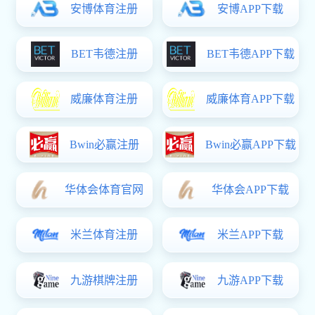
烈。波尔图中场发动快速反击，本菲卡的老将后卫若
昂·内维斯在禁区内与波尔图射手埃瓦尼尔森发生轻
微接触。起初，当值主裁判阿图尔·索亚雷斯果断示
意比赛继续，认为这是一次合理的身体对抗。巨龙球
场爆发出震耳欲聋的嘘声，但本菲卡球迷悬着的心尚
能放下。然而，VAR视频助理裁判组的介入，如同投
入平静湖面的巨石。主裁判在听取耳机中的建议后，
亲自跑向场边屏幕，慢镜头反复回放：内维斯的左脚
似乎确实勾到了埃瓦尼尔森的后脚跟。仅仅三十秒，
改判发生，点球。波尔图队长佩佩一蹴而就，2比
1，绝杀。这一刻，技术成为了剧本的执笔者。
这次VAR改判所引发的风暴，远远超出了一场小组赛
的范畴。支持者认为，足球早已不再是仅凭肉眼和直
觉来判断运动的世界。在高速对抗中，裁判容易出现
视觉盲区，而VAR正是为了弥合这种人为缺陷的产
物。尤其在解放者杯这样高水平的洲际赛事中，每一
次判罚都可能改变一支球队一个赛季的命运。慢镜头
清晰地显示，内维斯的脚部动作确实构成了摔倒的诱